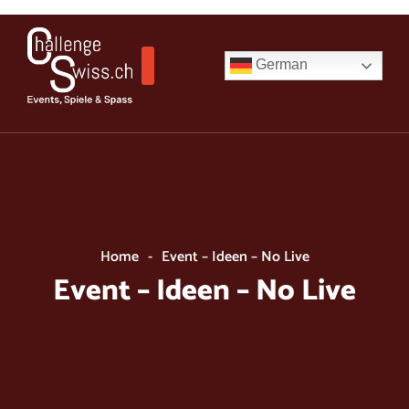
Skip
to
content
German
Home
-
Event – Ideen – No Live
Event – Ideen – No Live