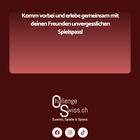
Komm vorbei und erlebe gemeinsam mit
deinen Freunden unvergesslichen
Spielspass!
F
I
a
n
c
s