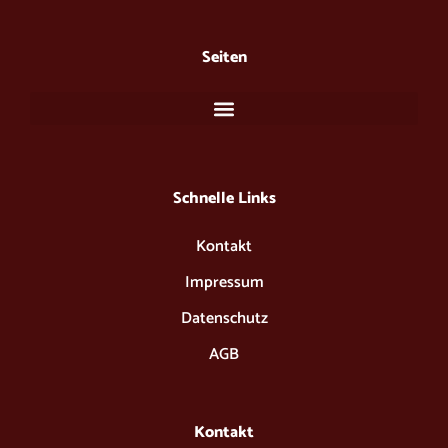
e
t
b
a
o
g
Seiten
o
r
k
a
m
Schnelle Links​
Kontakt
Impressum
Datenschutz
AGB
Kontakt