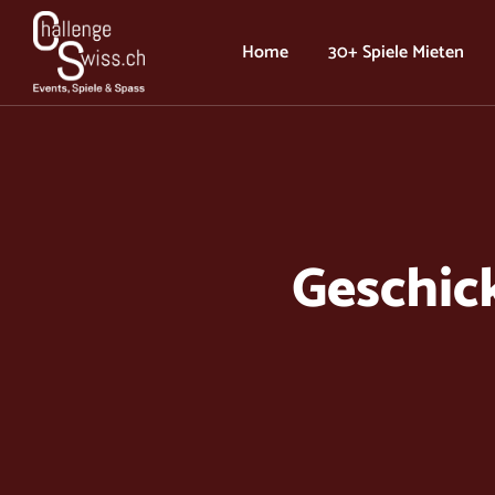
Skip
to
Home
30+ Spiele Mieten
content
Geschick