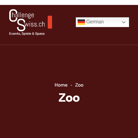
Skip
to
content
German
Home
-
Zoo
Zoo