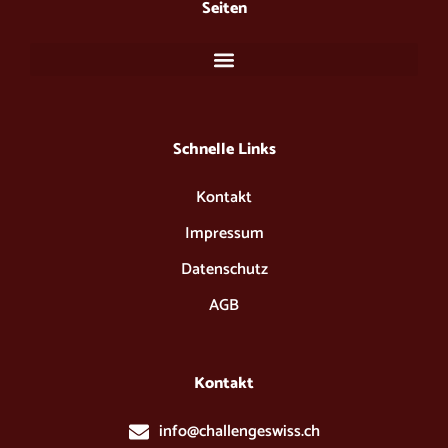
Seiten
o
r
k
a
m
Schnelle Links​
Kontakt
Impressum
Datenschutz
AGB
Kontakt
info@challengeswiss.ch